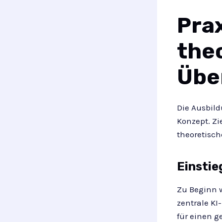
Pra
the
Übe
Die Ausbild
Konzept. Zi
theoretisch
Einstie
Zu Beginn 
zentrale KI
für einen 