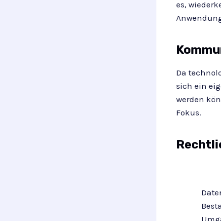
es, wiederk
Anwendungs
Kommun
Da technol
sich ein ei
werden kön
Fokus.
Rechtli
Daten
Besta
Umga