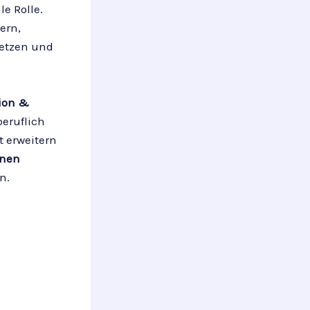
e Rolle.
ern,
setzen und
tion &
beruflich
 erweitern
inen
n.