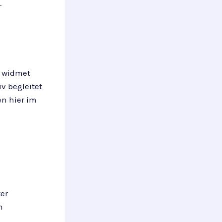
-
, widmet
v begleitet
n hier im
er
m