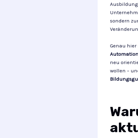
Ausbildungs
Unternehme
sondern zu
Veränderun
Genau hier
Automation
neu orient
wollen – u
Bildungsgut
War
aktu