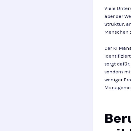
Viele Unter
aber der We
Struktur, a
Menschen 
Der KI Mana
identifizie
sorgt dafür
sondern mi
weniger Pr
Managemen
Ber