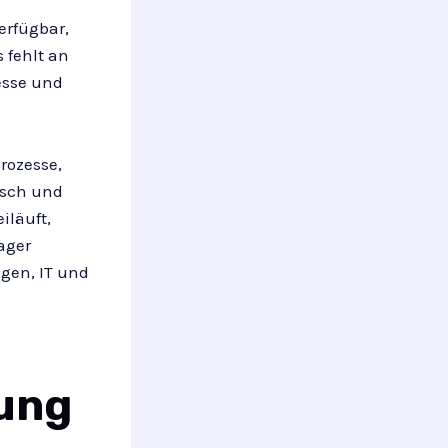
erfügbar,
 fehlt an
esse und
rozesse,
disch und
iläuft,
ager
gen, IT und
rung