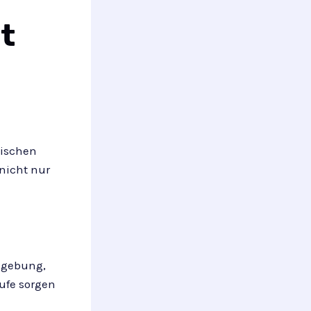
t
tischen
nicht nur
mgebung,
äufe sorgen