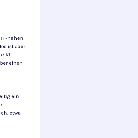
 IT-nahen
os ist oder
r KI-
ber einen
itig ein
e
ich, etwa
.